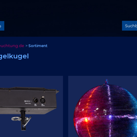
e
euchtung.de
Sortiment
gelkugel