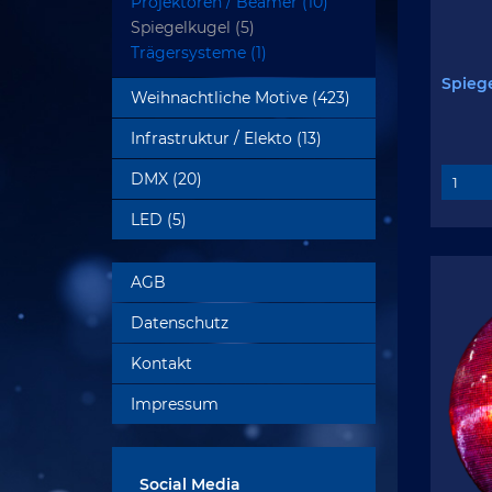
Wandaufbauleuchten (0)
Projektoren / Beamer (10)
Wandeinbauleuchten (4)
Spiegelkugel (5)
Auslegeleuchten (7)
Trägersysteme (1)
Bodeneinbauleuchten (1)
Spieg
Weihnachtliche Motive (423)
Einbauleuchten (34)
Infrastruktur / Elekto (13)
2D Motiv (105)
3D Motiv (212)
DMX (20)
Verteilungen (6)
2D Großmotiv (18)
Kabel / Leitungen (7)
3D Großmotiv (64)
LED (5)
Installationen (12)
Kunstobjekt, Kreative
AGB
Bauteile (12)
Datenschutz
Kontakt
Impressum
Social Media